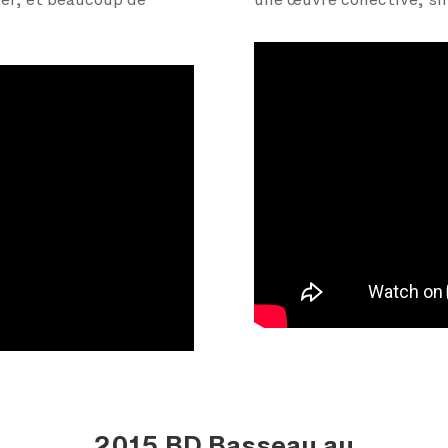
ier, et beaucoup de
une œuvre collective, si
2015 BD Basseau au