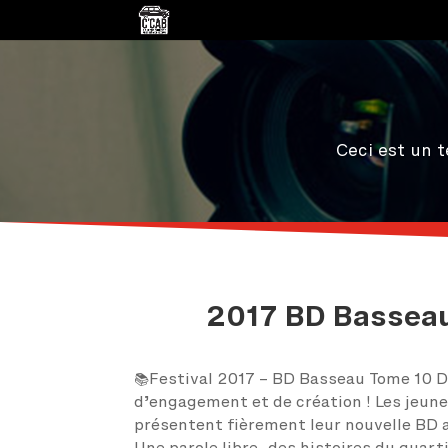
Ceci est un t
2017 BD Basseau
📚Festival 2017 – BD Basseau Tome 10 D
d’engagement et de création ! Les jeun
présentent fièrement leur nouvelle BD 