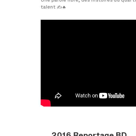
Une parole libre, des histoires du quart
talent ✍️🔥
2016 Reportage BD