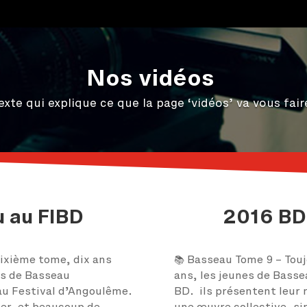
Nos vidéos
exte qui explique ce que la page ‘vidéos’ va vous fair
 au FIBD
2016 BD
ixième tome, dix ans
📚 Basseau Tome 9 – Touj
es de Basseau
ans, les jeunes de Bassea
au Festival d’Angoulême.
BD. ils présentent leur