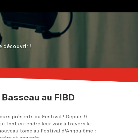
e découvrir !
 Basseau au FIBD
ours présents au Festival ! Depuis 9
u font entendre leur voix à travers la
 nouveau tome au Festival d’Angoulême :