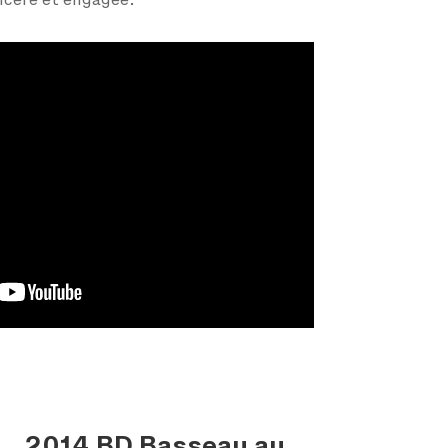
ncère et engagée.
2014 BD Basseau au